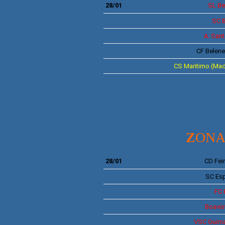
28/01
SL Be
SC 
A. San
CF Belen
C
S
Maritimo (Mad
Z
ONA
28/01
CD
Fei
SC
Esp
FC
Boavis
VSC
Guima