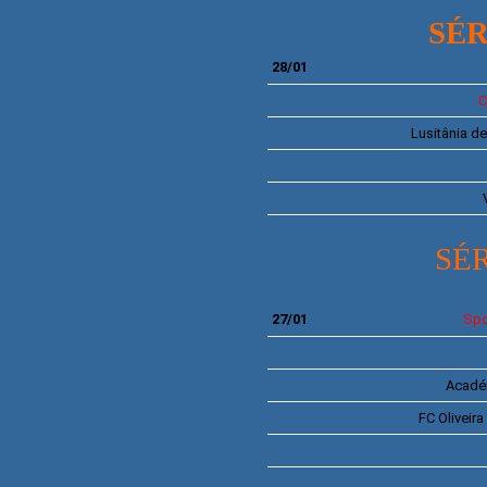
SÉR
28/01
Lusitânia d
SÉR
27/01
Spo
Acadé
FC
Oliveira