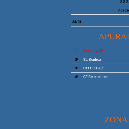
SG
S
Acadé
24
/01
APURA
1º
Sporting
CP
2º
SL
Benfica
3º
Casa Pia AC
4º
CF
Belenenses
ZONA 