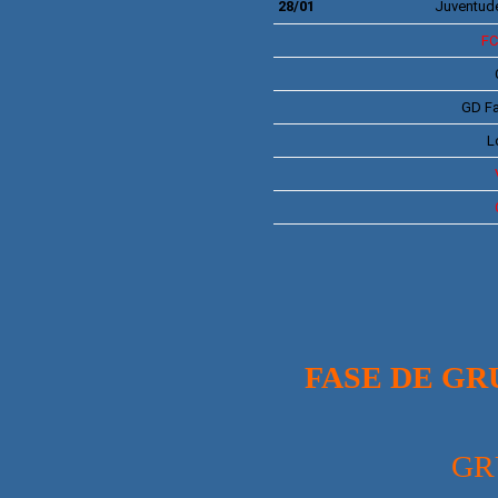
28/01
Juventude
F
GD
Fa
L
FASE DE GR
GR