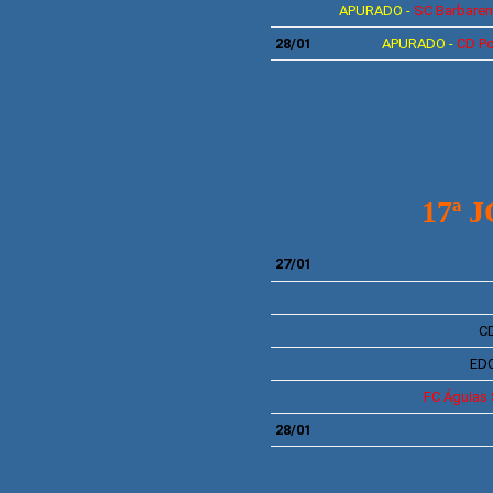
APURADO -
SC
Barbaren
28/01
APURADO -
CD
Po
17ª 
27/01
C
ED
FC
Águias 
28/01