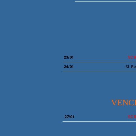
MEIA
23/01
SC B
24/01
SL
Be
VENC
27/01
SC B