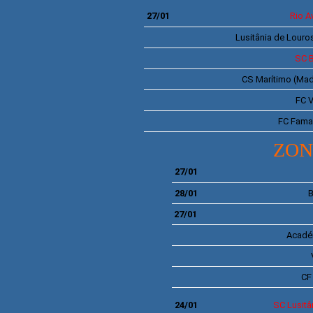
27/01
Rio A
Lusitânia de Louro
SC
B
CS
Marítimo
(Mad
FC
V
FC
Famal
ZON
27/01
28/01
B
27/01
Acadé
C
24/01
SC
Lusitâ