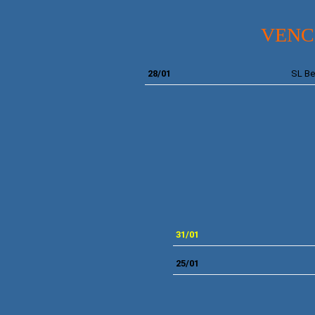
VENC
28/01
SL Be
31
/01
25/01