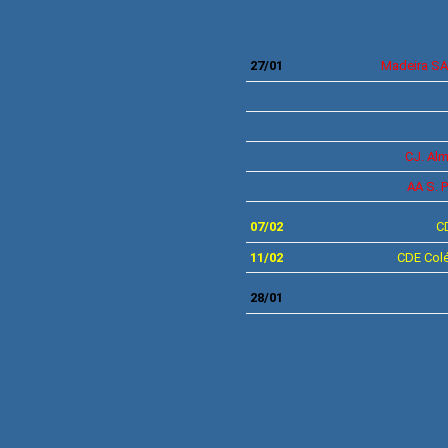
27/01
Madeira S
CJ.
Alm
AA
S. P
07/02
C
11/02
CDE
Col
28/01