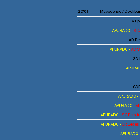
27/01
Macedense / Doolibar
Valp
APURADO -
SC
AD
Re
APURADO -
AD
S
GD
APURAD
CD
APURADO -
APURADO -
A
APURADO -
SC
Ferrei
APURADO -
CR
Leões 
APURADO 