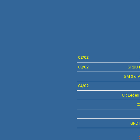
02/02
03/02
SRBU
SM
3 d´
04/02
CR
Leões 
C
GRD