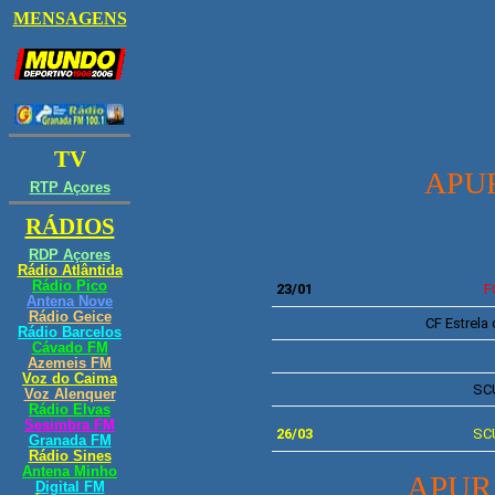
A
PU
23/01
F
CF
Estrela
SC
26/03
SC
APUR