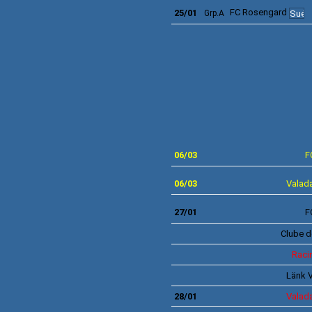
FC
Rosengard
25/01
Grp.A
06/03
F
06
/03
Valada
27/01
F
Clube d
Raci
Länk
V
28/01
Valada