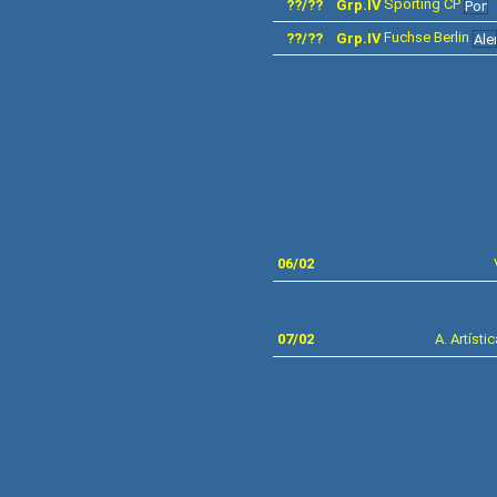
Sporting
CP
??/??
Grp.IV
Fuchse Berlin
??/??
Grp.IV
06/02
07/02
A.
Artísti