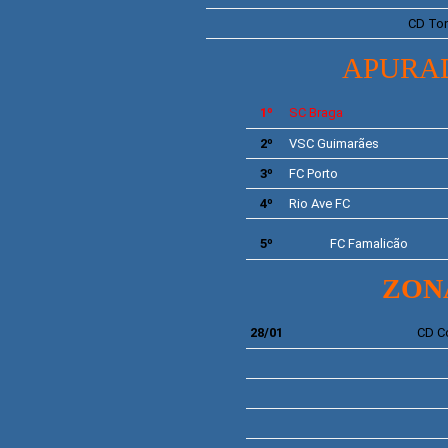
CD To
APURA
1º
SC
Braga
2º
VSC Guimarães
3º
FC
Porto
4º
Rio Ave
FC
5º
FC Famalicão
ZONA
28/01
CD C